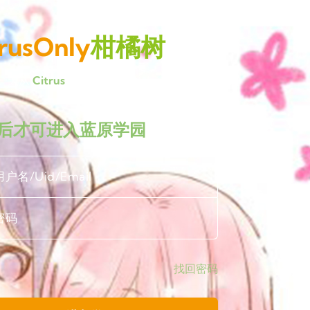
trusOnly
柑橘树
一天从
Citrus
开始
后才可进入蓝原学园
找回密码